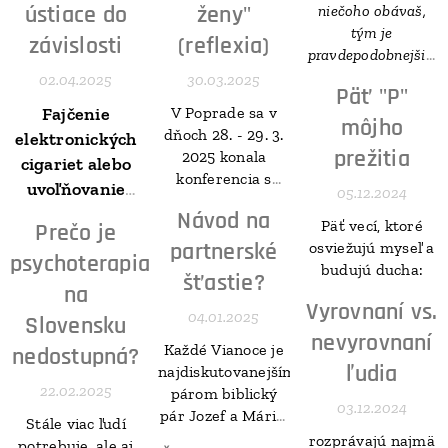
ústiace do
ženy"
niečoho obávaš,
tým je
závislosti
(reflexia)
pravdepodobnejšie,
že sa to
02.04.2025
30.03.2025
Päť "P"
stane.
Strach
Fajčenie
V Poprade sa v
nezastaví smrť,
môjho
dňoch 28. - 29. 3.
elektronických
zastaví život.
Ak ťa
prežitia
2025 konala
cigariet alebo
niečo stojí tvoj
konferencia s
pokoj, je to príliš
uvoľňovanie
05.12.2024
názvom Kríza
drahé.
Ľudia vidia
nikotínu z
Návod na
identity muža a
Päť vecí, ktoré
Prečo je
len rozhodnutia,
nikotínových
ženy.
partnerské
osviežujú myseľ a
ktoré si urobil, nie
psychoterapia
vrecúšok v
budujú ducha:
možnosti, ktoré si
šťastie?
ústach
na
mal.
Nikdy
Vyrovnaní vs.
04.01.2025
neprijímaj kritiku
Slovensku
nevyrovnaní
od niekoho, koho
Každé Vianoce je
nedostupná?
by si nežiadal o
ľudia
najdiskutovanejším
radu.
Môžeš robiť
22.02.2025
párom biblický
čokoľvek, ale nie
03.12.2024
pár Jozef a Mária.
Stále viac ľudí
všetko. Sústreď sa
Poďme sa pozrieť,
rozprávajú najmä
potrebuje, ale aj