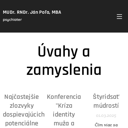
MUDr. RNDr. Ján Poľa, MBA
psychiater
Úvahy a
zamyslenia
Najčastejšie
Konferencia
Štyridsať
zlozvyky
"Kríza
múdrostí
dospievajúcich
identity
01.03.2025
potenciálne
muža a
Čím viac sa