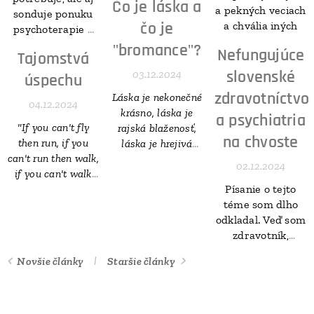
na...
Čo je láska a
v čom je aj dnes
a pekných veciach
sonduje ponuku
možné nechať sa
čo je
a chvália iných
psychoterapie v
nimi inšpirovať.
okolí. Problém je,
"bromance"?
Nefungujúce
Tajomstvá
že pre väčšinu z
slovenské
03.12.2024
nich je reálne
úspechu
navštevovanie
zdravotníctvo
Láska je nekonečné
04.12.2024
psychoterapeuta
krásno, láska je
a psychiatria
nedostupné tak
"If you can't fly
rajská blaženosť,
geograficky, ako
na chvoste
then run, if you
láska je hrejivá
aj finančne.
can't run then walk,
spomienka, láska je
02.12.2024
if you can't walk
neprekonateľná
then crawl, but
Písanie o tejto
radosť, láska je
whatever you do
téme som dlho
najkrajšia obeta,
you have to keep
odkladal. Veď som
láska je vytrvalé
moving forward."
zdravotník,
odhodlanie, láska
Martin Luther
situácia v každej
je srdečné
Novšie články
Staršie články
King Jr.
nemocnici je iná a
odpustenie, láska je
pracovať s
umenšenie seba,
dilemou, či sa
darovanie sa
mám alebo
inému, láska je