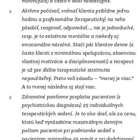
motivujúca) a často v okolí nedostupné.
Aktívne počúvať, vnímať klienta približne jednu
hodinu a profesionálne (terapeuticky) na neho
pôsobiť, reagovať, odpovedať..., nie je jednoduché,
resp. je to extrémne mentálne a niekedy aj
emocionálne náročné. Stačí pár klientov denne (a
často klienti s minimálnou spoluprácou, absenciou
vlastnej motivácie a disciplinovanosti) a terapeut
je už pre ďalšie terapeutické stretnutia
nepoužiteľný. Preto volí zásadu – "menej je viac."
A to menej následne aj stojí viac.
Zdravotné poisťovne preplatia pacientovi (s
psychiatrickou diagnózou) 25 individuálnych
terapeutických sedení. Je to síce dosť, ale za cenu,
ktorú keď vynásobíme maximálnym denným
počtom pacientov pri podmienke sedieť s
pacientom minimálne 45 minút a pri dodržiavaní