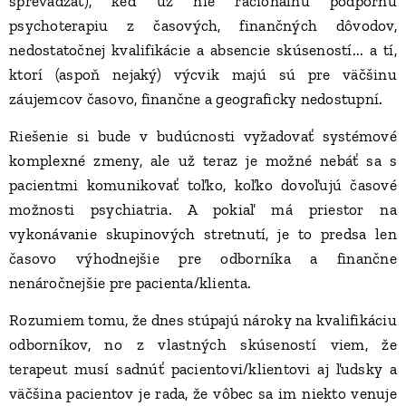
sprevádzať), keď už nie racionálnu podpornú
psychoterapiu z časových, finančných dôvodov,
nedostatočnej kvalifikácie a absencie skúseností... a tí,
ktorí (aspoň nejaký) výcvik majú sú pre väčšinu
záujemcov časovo, finančne a geograficky nedostupní.
Riešenie si bude v budúcnosti vyžadovať systémové
komplexné zmeny, ale už teraz je možné nebáť sa s
pacientmi komunikovať toľko, koľko dovoľujú časové
možnosti psychiatria. A pokiaľ má priestor na
vykonávanie skupinových stretnutí, je to predsa len
časovo výhodnejšie pre odborníka a finančne
nenáročnejšie pre pacienta/klienta.
Rozumiem tomu, že dnes stúpajú nároky na kvalifikáciu
odborníkov, no z vlastných skúseností viem, že
terapeut musí sadnúť pacientovi/klientovi aj ľudsky a
väčšina pacientov je rada, že vôbec sa im niekto venuje