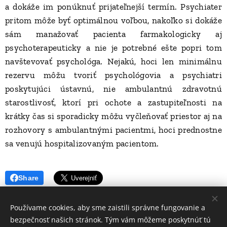
a dokáže im ponúknuť prijateľnejší termín. Psychiater
pritom môže byť optimálnou voľbou, nakoľko si dokáže
sám manažovať pacienta farmakologicky aj
psychoterapeuticky a nie je potrebné ešte popri tom
navštevovať psychológa. Nejakú, hoci len minimálnu
rezervu môžu tvoriť psychológovia a psychiatri
poskytujúci ústavnú, nie ambulantnú zdravotnú
starostlivosť, ktorí pri ochote a zastupiteľnosti na
krátky čas si sporadicky môžu vyčleňovať priestor aj na
rozhovory s ambulantnými pacientmi, hoci prednostne
sa venujú hospitalizovaným pacientom.
Share
Používame cookies, aby sme zaistili správne fungovanie a
bezpečnosť našich stránok. Tým vám môžeme poskytnúť tú