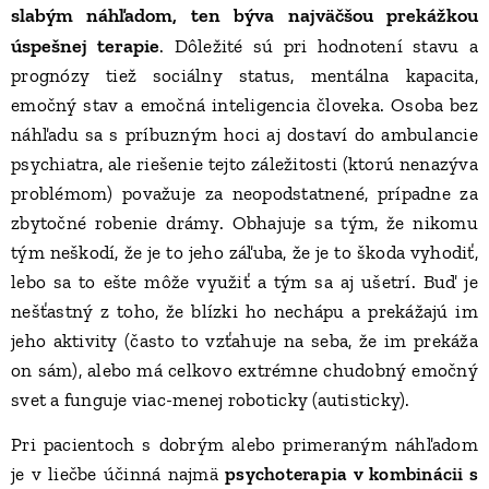
slabým náhľadom, ten býva najväčšou prekážkou
úspešnej terapie
. Dôležité sú pri hodnotení stavu a
prognózy tiež sociálny status, mentálna kapacita,
emočný stav a emočná inteligencia človeka. Osoba bez
náhľadu sa s príbuzným hoci aj dostaví do ambulancie
psychiatra, ale riešenie tejto záležitosti (ktorú nenazýva
problémom) považuje za neopodstatnené, prípadne za
zbytočné robenie drámy. Obhajuje sa tým, že nikomu
tým neškodí, že je to jeho záľuba, že je to škoda vyhodiť,
lebo sa to ešte môže využiť a tým sa aj ušetrí. Buď je
nešťastný z toho, že blízki ho nechápu a prekážajú im
jeho aktivity (často to vzťahuje na seba, že im prekáža
on sám), alebo má celkovo extrémne chudobný emočný
svet a funguje viac-menej roboticky (autisticky).
Pri pacientoch s dobrým alebo primeraným náhľadom
je v liečbe účinná najmä
psychoterapia v kombinácii s