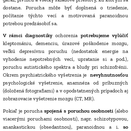
dostane. Porucha môže byť doplnená o triedenie,
počítanie týchto vecí a motivovaná paranoidnou
potrebou predzásobiť sa.
V rámci diagnostiky
ochorenia
potrebujeme vylúčiť
kleptomániu, demenciu, úrazové poškodenie mozgu,
veľkú depresívnu poruchu (nedostatok energie na
vyhodenie nepotrebných vecí, upratanie si a pod.),
poruchu autistického spektra a bludy pri schizofrénii.
O
krem psychiatrického vyšetrenia je
nevyhnutnosťou
psychologické vyšetrenie, anamnéza od príbuzných
(doložená fotografiami) a v opodstatnených prípadoch aj
zobrazovacie vyšetrenie mozgu (CT, MR).
spojená s poruchou osobnosti
Pokiaľ je porucha
(alebo
viacerými poruchami osobnosti), napr. schizotypovou,
so
anankastickou (obsedantnou), paranoidnou a i.