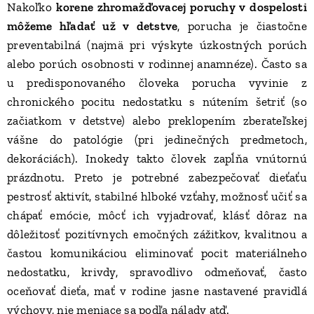
Nakoľko
korene zhromažďovacej poruchy v dospelosti
môžeme hľadať už v detstve
, porucha je čiastočne
preventabilná (najmä pri výskyte úzkostných porúch
alebo porúch osobnosti v rodinnej anamnéze). Často sa
u predisponovaného človeka porucha vyvinie z
chronického pocitu nedostatku s nútením šetriť (so
začiatkom v detstve) alebo preklopením zberateľskej
vášne do patológie (pri jedinečných predmetoch,
dekoráciách). Inokedy takto človek zapĺňa vnútornú
prázdnotu. Preto je potrebné zabezpečovať dieťaťu
pestrosť aktivít, stabilné hlboké vzťahy, možnosť učiť sa
chápať emócie, môcť ich vyjadrovať, klásť dôraz na
dôležitosť pozitívnych emočných zážitkov, kvalitnou a
častou komunikáciou eliminovať pocit materiálneho
nedostatku, krivdy, spravodlivo odmeňovať, často
oceňovať dieťa, mať v rodine jasne nastavené pravidlá
výchovy, nie meniace sa podľa nálady atď.