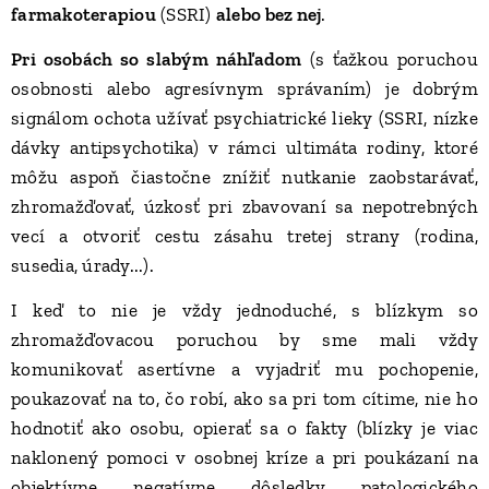
farmakoterapiou
(SSRI)
alebo bez nej
.
Pri osobách so slabým náhľadom
(s ťažkou poruchou
osobnosti alebo agresívnym správaním) je dobrým
signálom ochota užívať psychiatrické lieky (SSRI, nízke
dávky antipsychotika) v rámci ultimáta rodiny, ktoré
môžu aspoň čiastočne znížiť nutkanie zaobstarávať,
zhromažďovať, úzkosť pri zbavovaní sa nepotrebných
vecí a otvoriť cestu zásahu tretej strany (rodina,
susedia, úrady...).
I keď to nie je vždy jednoduché, s blízkym so
zhromažďovacou poruchou by sme mali vždy
komunikovať asertívne a vyjadriť mu pochopenie,
poukazovať na to, čo robí, ako sa pri tom cítime, nie ho
hodnotiť ako osobu, opierať sa o fakty (blízky je viac
naklonený pomoci v osobnej kríze a pri poukázaní na
objektívne negatívne dôsledky patologického