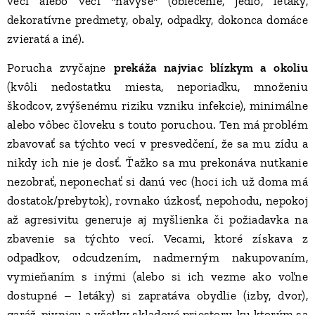
veci alebo veci "navyše" (oblečenie, jedlo, letáky,
dekoratívne predmety, obaly, odpadky, dokonca domáce
zvieratá a iné).
Porucha zvyčajne
prekáža najviac blízkym a okoliu
(kvôli nedostatku miesta, neporiadku, množeniu
škodcov, zvýšenému riziku vzniku infekcie), minimálne
alebo vôbec človeku s touto poruchou. Ten má problém
zbavovať sa týchto vecí v presvedčení, že sa mu zídu a
nikdy ich nie je dosť. Ťažko sa mu prekonáva nutkanie
nezobrať, neponechať si danú vec (hoci ich už doma má
dostatok/prebytok), rovnako úzkosť, nepohodu, nepokoj
až agresivitu generuje aj myšlienka či požiadavka na
zbavenie sa týchto vecí. Vecami, ktoré získava z
odpadkov, odcudzením, nadmerným nakupovaním,
vymieňaním s inými (alebo si ich vezme ako voľne
dostupné – letáky) si zapratáva obydlie (izby, dvor),
garáž, pivnicu a všetky skladové priestory, ku ktorým sa