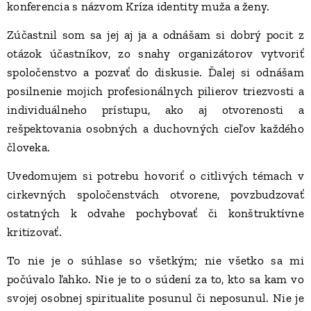
konferencia s názvom Kríza identity muža a ženy.
Zúčastnil som sa jej aj ja a odnášam si dobrý pocit z
otázok účastníkov, zo snahy organizátorov vytvoriť
spoločenstvo a pozvať do diskusie. Ďalej si odnášam
posilnenie mojich profesionálnych pilierov triezvosti a
individuálneho prístupu, ako aj otvorenosti a
rešpektovania osobných a duchovných cieľov každého
človeka.
Uvedomujem si potrebu hovoriť o citlivých témach v
cirkevných spoločenstvách otvorene, povzbudzovať
ostatných k odvahe pochybovať či konštruktívne
kritizovať.
To nie je o súhlase so všetkým; nie všetko sa mi
počúvalo ľahko. Nie je to o súdení za to, kto sa kam vo
svojej osobnej spiritualite posunul či neposunul. Nie je