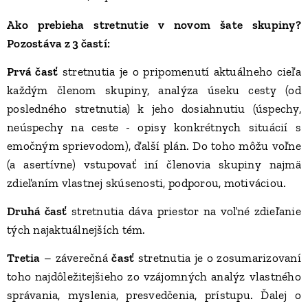
Ako prebieha stretnutie v novom šate skupiny?
Pozostáva z 3 častí:
Prvá časť
stretnutia je o pripomenutí aktuálneho cieľa
každým členom skupiny, analýza úseku cesty (od
posledného stretnutia) k jeho dosiahnutiu (úspechy,
neúspechy na ceste - opisy konkrétnych situácií s
emočným sprievodom), ďalší plán. Do toho môžu voľne
(a asertívne) vstupovať iní členovia skupiny najmä
zdieľaním vlastnej skúsenosti, podporou, motiváciou.
Druhá časť
stretnutia dáva priestor na voľné zdieľanie
tých najaktuálnejších tém.
Tretia
– záverečná
časť
stretnutia je o zosumarizovaní
toho najdôležitejšieho zo vzájomných analýz vlastného
správania, myslenia, presvedčenia, prístupu. Ďalej o