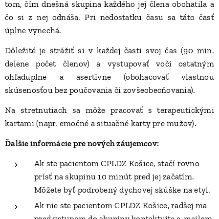
tom, čím dnešná skupina každého jej člena obohatila a
čo si z nej odnáša. Pri nedostatku času sa táto časť
úplne vynechá.
Dôležité je strážiť si v každej časti svoj čas (90 min.
delene počet členov) a vystupovať voči ostatným
ohľaduplne a asertívne (obohacovať vlastnou
skúsenosťou bez poučovania či zovšeobecňovania).
Na stretnutiach sa môže pracovať s terapeutickými
kartami (napr. emočné a situačné karty pre mužov).
Ďalšie informácie pre nových záujemcov:
Ak ste pacientom CPLDZ Košice, stačí rovno
prísť na skupinu 10 minút pred jej začatím.
Môžete byť podrobený dychovej skúške na etyl.
Ak nie ste pacientom CPLDZ Košice, radšej ma
pred vstupom do skupiny kontaktujte e-mailom