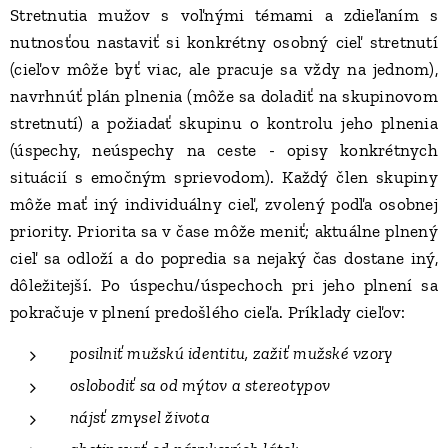
Stretnutia mužov s voľnými témami a zdieľaním s
nutnosťou nastaviť si konkrétny osobný cieľ stretnutí
(cieľov môže byť viac, ale pracuje sa vždy na jednom),
navrhnúť plán plnenia (môže sa doladiť na skupinovom
stretnutí) a požiadať skupinu o kontrolu jeho plnenia
(úspechy, neúspechy na ceste - opisy konkrétnych
situácií s emočným sprievodom). Každý člen skupiny
môže mať iný individuálny cieľ, zvolený podľa osobnej
priority. Priorita sa v čase môže meniť; aktuálne plnený
cieľ sa odloží a do popredia sa nejaký čas dostane iný,
dôležitejší. Po úspechu/úspechoch pri jeho plnení sa
pokračuje v plnení predošlého cieľa. Príklady cieľov:
posilniť mužskú identitu, zažiť mužské vzory
oslobodiť sa od mýtov a stereotypov
nájsť zmysel života