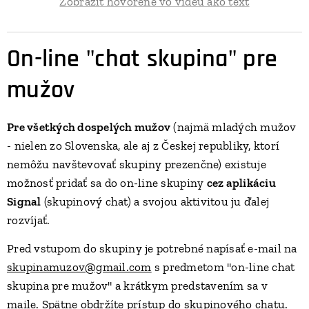
Zobraziť hovorené vo videu ako text
On-line "chat skupina" pre
mužov
Pre všetkých dospelých mužov
(najmä mladých mužov
- nielen zo Slovenska, ale aj z Českej republiky, ktorí
nemôžu navštevovať skupiny prezenčne) existuje
možnosť pridať sa do on-line skupiny
cez aplikáciu
Signal
(skupinový chat) a svojou aktivitou ju ďalej
rozvíjať.
Pred vstupom do skupiny je potrebné napísať e-mail na
skupinamuzov@gmail.com
s predmetom "on-line chat
skupina pre mužov" a krátkym predstavením sa v
maile. Spätne obdržíte prístup do skupinového chatu.