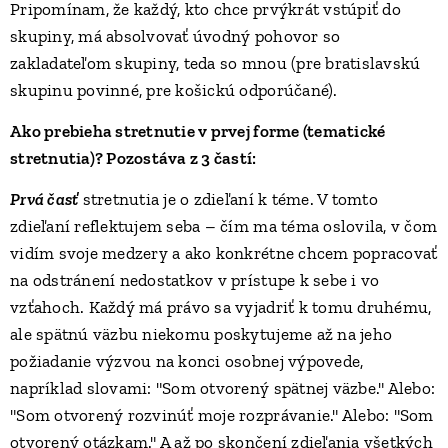
Pripomínam, že každý, kto chce prvýkrát vstúpiť do
skupiny, má absolvovať úvodný pohovor so
zakladateľom skupiny, teda so mnou (pre bratislavskú
skupinu povinné, pre košickú odporúčané).
Ako prebieha stretnutie
v prvej forme (tematické
stretnutia)
? Pozostáva z 3 častí:
Prvá časť
stretnutia je o zdieľaní k téme. V tomto
zdieľaní reflektujem seba – čím ma téma oslovila, v čom
vidím svoje medzery a ako konkrétne chcem popracovať
na odstránení nedostatkov v prístupe k sebe i vo
vzťahoch. Každý má právo sa vyjadriť k tomu druhému,
ale spätnú väzbu niekomu poskytujeme až na jeho
požiadanie výzvou na konci osobnej výpovede,
napríklad slovami: "Som otvorený spätnej väzbe." Alebo:
"Som otvorený rozvinúť moje rozprávanie." Alebo: "Som
otvorený otázkam." A až po skončení zdieľania všetkých