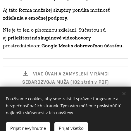
Aj táto forma mužskej skupiny ponúka možnosť
zdieľania a emočnej podpory
.
Nie je to len o písomnou zdieľaní. Súčasťou sú
aj
príležitostné skupinové videohovory
prostredníctvom
Google Meet s dobrovoľnou účasťou.
VIAC ÚVAH A ZAMYSLENÍ V RÁMCI
SEBAROZVOJA MUŽA (102 strán v PDF)
Používame cookies, aby sme zaistili správne fungovanie a
bezpečnosť našich stránok. Tým vám môžeme poskytnúť tú
© 2010 - 2026
najlepšiu skúsenosť z ich návštevy.
MUDr. RNDr. Ján Poľa, MBA
Prijať nevyhnutné
Prijať všetko
Cookies