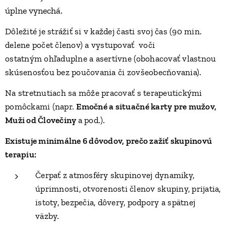
úplne vynechá.
Dôležité je strážiť si v každej časti svoj čas (90 min.
delene počet členov) a vystupovať voči
ostatným
ohľaduplne a asertívne (obohacovať vlastnou
skúsenosťou bez poučovania či zovšeobecňovania).
Na stretnutiach sa môže pracovať s terapeutickými
pomôckami (napr.
E
močné a situačné karty pre mužov,
Muži od Človečiny
a pod.).
Existuje minimálne 6 dôvodov, prečo zažiť skupinovú
terapiu:
Čerpať z atmosféry skupinovej dynamiky,
úprimnosti, otvorenosti členov skupiny, prijatia,
istoty, bezpečia, dôvery, podpory a spätnej
väzby.