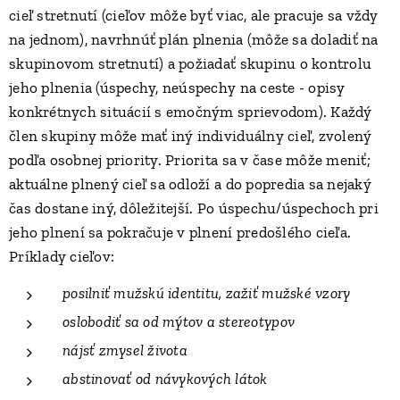
cieľ stretnutí (cieľov môže byť viac, ale pracuje sa vždy
na jednom), navrhnúť plán plnenia (môže sa doladiť na
skupinovom stretnutí) a požiadať skupinu o kontrolu
jeho plnenia (úspechy, neúspechy na ceste - opisy
konkrétnych situácií s emočným sprievodom). Každý
člen skupiny môže mať iný individuálny cieľ, zvolený
podľa osobnej priority. Priorita sa v čase môže meniť;
aktuálne plnený cieľ sa odloží a do popredia sa nejaký
čas dostane iný, dôležitejší. Po úspechu/úspechoch pri
jeho plnení sa pokračuje v plnení predošlého cieľa.
Príklady cieľov:
posilniť mužskú identitu, zažiť mužské vzory
oslobodiť sa od mýtov a stereotypov
nájsť zmysel života
abstinovať od návykových látok