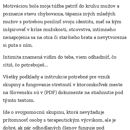
Motiváciou bola moja túžba patriť do kruhu mužov a
poznanie stavu chybovania, tápania iných mladých
mužov s potrebou posilniť svoju identitu, mať sa kým
inšpirovať v kríze mužskosti, otcovstva, intímneho
nenapojenia sa na otca či staršieho brata a nevytvorenia
si puta s ním.
Intimita znamená vidím do teba, viem odhadnúť, čo
cítiš, čo potrebuješ...
Všetky podklady a inštrukcie potrebné pre vznik
skupiny a fungovanie stretnutí v ktoromkoľvek meste
na Slovensku sú v (PDF) dokumente na stiahnutie pod
týmto textom.
Ide o svojpomocnú skupinu, ktorá nevyžaduje
prítomnosť osoby s terapeutickým výcvikom, ale je
dobré, ak pár odhodlaných členov funguje pod