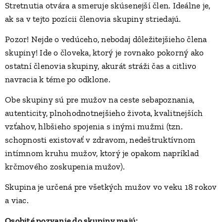
Stretnutia otvára a smeruje skúsenejší člen. Ideálne je,
ak sa v tejto pozícii členovia skupiny striedajú.
Pozor! Nejde o vedúceho, nebodaj dôležitejšieho člena
skupiny! Ide o človeka, ktorý je rovnako pokorný ako
ostatní členovia skupiny, akurát stráži čas a citlivo
navracia k téme po odklone.
Obe skupiny sú pre mužov na ceste sebapoznania,
autenticity, plnohodnotnejšieho života, kvalitnejších
vzťahov, hlbšieho spojenia s inými mužmi (tzn.
schopnosti existovať v zdravom, nedeštruktívnom
intímnom kruhu mužov, ktorý je opakom napríklad
krčmového zoskupenia mužov).
Skupina je určená pre všetkých mužov vo veku 18 rokov
a viac.
Osobité pozvanie do skupiny majú: