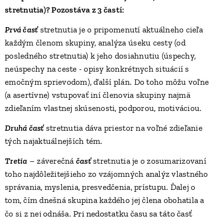
stretnutia)
? Pozostáva z 3 častí:
Prvá časť
stretnutia je o pripomenutí aktuálneho cieľa
každým členom skupiny, analýza úseku cesty (od
posledného stretnutia) k jeho dosiahnutiu (úspechy,
neúspechy na ceste - opisy konkrétnych situácií s
emočným sprievodom), ďalší plán. Do toho môžu voľne
(a asertívne) vstupovať iní členovia skupiny najmä
zdieľaním vlastnej skúsenosti, podporou, motiváciou.
Druhá časť
stretnutia dáva priestor na voľné zdieľanie
tých najaktuálnejších tém.
Tretia
– záverečná
časť
stretnutia je o zosumarizovaní
toho najdôležitejšieho zo vzájomných analýz vlastného
správania, myslenia, presvedčenia, prístupu. Ďalej o
tom, čím dnešná skupina každého jej člena obohatila a
Pri nedostatku času sa táto časť
čo si z nej odnáša.