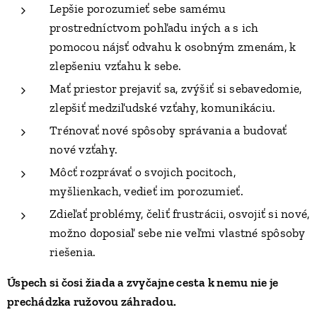
Lepšie porozumieť sebe samému
prostredníctvom pohľadu iných a s ich
pomocou nájsť odvahu k osobným zmenám, k
zlepšeniu vzťahu k sebe.
Mať priestor prejaviť sa, zvýšiť si sebavedomie,
zlepšiť medziľudské vzťahy, komunikáciu.
Trénovať nové spôsoby správania a budovať
nové vzťahy.
Môcť rozprávať o svojich pocitoch,
myšlienkach, vedieť im porozumieť.
Zdieľať problémy, čeliť frustrácii, osvojiť si nové,
možno doposiaľ sebe nie veľmi vlastné spôsoby
riešenia.
Úspech si čosi žiada a zvyčajne cesta k nemu nie je
prechádzka ružovou záhradou.