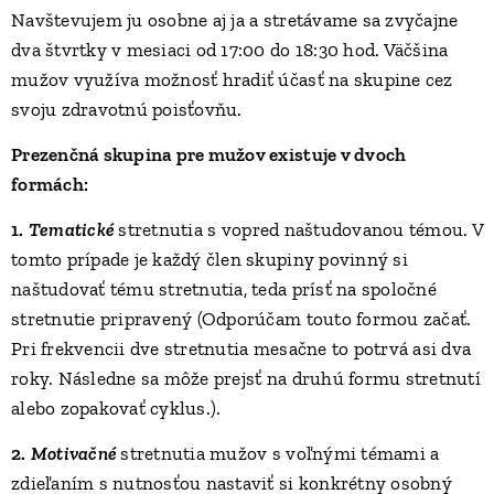
Navštevujem ju osobne aj ja a stretávame sa zvyčajne
dva štvrtky v mesiaci od 17:00 do 18:30 hod. Väčšina
mužov využíva možnosť hradiť účasť na skupine cez
svoju zdravotnú poisťovňu.
Prezenčná skupina pre mužov existuje v dvoch
formách:
1.
Tematické
stretnutia s vopred naštudovanou témou. V
tomto prípade je každý člen skupiny povinný si
naštudovať tému stretnutia, teda prísť na spoločné
stretnutie pripravený (Odporúčam touto formou začať.
Pri frekvencii dve stretnutia mesačne to potrvá asi dva
roky. Následne sa môže prejsť na druhú formu stretnutí
alebo zopakovať cyklus.).
2.
Motivačné
stretnutia mužov s voľnými témami a
zdieľaním s nutnosťou nastaviť si konkrétny osobný