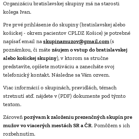
Organizáciu bratislavskej skupiny má na starosti
kolega Ivan.
Pre prvé prihlásenie do skupiny (bratislavskej alebo
košickej - okrem pacientov CPLDZ Košice) je potrebné
napísať email na
skupinamuzov@gmail.com
(s
poznámkou, či máte
záujem o vstup do bratislavskej
alebo košickej skupiny
), v ktorom sa stručne
predstavíte, opíšete motiváciu a zanecháte svoj
telefonický kontakt. Následne sa Vám ozvem.
Viac informácií o skupinách, pravidlách, témach
stretnutí atď. nájdete v (PDF) dokumente pod týmto
textom.
Zároveň
pozývam k založeniu prezenčných skupín pre
mužov vo viacerých mestách SR a ČR
. Pomôžem s ich
rozbehnutím.