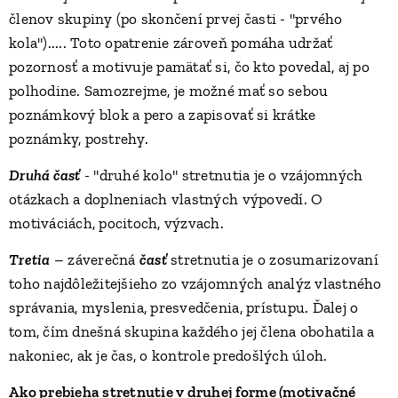
členov skupiny (po skončení prvej časti - "prvého
kola")..... Toto opatrenie zároveň pomáha udržať
pozornosť a motivuje pamätať si, čo kto povedal, aj po
polhodine. Samozrejme, je možné mať so sebou
poznámkový blok a pero a zapisovať si krátke
poznámky, postrehy.
Druhá časť
- "druhé kolo" stretnutia je o vzájomných
otázkach a doplneniach vlastných výpovedí. O
motiváciách, pocitoch, výzvach.
Tretia
– záverečná
časť
stretnutia je o zosumarizovaní
toho najdôležitejšieho zo vzájomných analýz vlastného
správania, myslenia, presvedčenia, prístupu. Ďalej o
tom, čím dnešná skupina každého jej člena obohatila a
nakoniec, ak je čas, o kontrole predošlých úloh.
Ako prebieha stretnutie
v druhej forme (motivačné