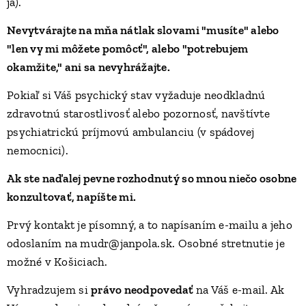
ja).
Nevytvárajte na mňa nátlak slovami "musíte" alebo
"len vy mi môžete pomôcť", alebo "potrebujem
okamžite," ani sa nevyhrážajte.
Pokiaľ si Váš psychický stav vyžaduje neodkladnú
zdravotnú starostlivosť alebo pozornosť, navštívte
psychiatrickú príjmovú ambulanciu (v spádovej
nemocnici).
Ak ste naďalej pevne rozhodnutý so mnou niečo osobne
konzultovať, napíšte mi.
Prvý kontakt je písomný, a to napísaním e-mailu a jeho
odoslaním na mudr@janpola.sk. Osobné stretnutie je
možné v Košiciach.
Vyhradzujem si
právo neodpovedať
na Váš e-mail. Ak