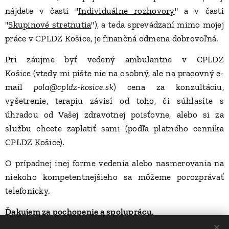
nájdete v časti "
Individuálne rozhovory
" a v časti
"
Skupinové stretnutia
"), a teda sprevádzaní mimo mojej
práce v CPLDZ Košice, je finančná odmena dobrovoľná.
Pri záujme byť vedený ambulantne v CPLDZ
Košice
(vtedy mi píšte nie na osobný, ale na pracovný e-
mail
pola@cpldz-kosice.sk
) cena za konzultáciu,
vyšetrenie, terapiu závisí od toho, či súhlasíte s
úhradou od Vašej zdravotnej poisťovne, alebo si za
službu chcete zaplatiť sami (podľa platného cenníka
CPLDZ Košice).
O prípadnej inej forme vedenia alebo nasmerovania na
niekoho kompetentnejšieho sa môžeme porozprávať
telefonicky.
Ďakujem za pochopenie a spoluprácu.