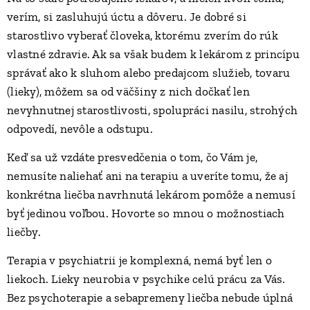
verím, si zasluhujú úctu a dôveru. Je dobré si
starostlivo vyberať človeka, ktorému zverím do rúk
vlastné zdravie. Ak sa však budem k lekárom z princípu
správať ako k sluhom alebo predajcom služieb, tovaru
(lieky), môžem sa od väčšiny z nich dočkať len
nevyhnutnej starostlivosti, spolupráci nasilu, strohých
odpovedí, nevôle a odstupu.
Keď sa už vzdáte presvedčenia o tom, čo Vám je,
nemusíte naliehať ani na terapiu a uveríte tomu, že aj
konkrétna liečba navrhnutá lekárom pomôže a nemusí
byť jedinou voľbou. Hovorte so mnou o možnostiach
liečby.
Terapia v psychiatrii je komplexná, nemá byť len o
liekoch. Lieky neurobia v psychike celú prácu za Vás.
Bez psychoterapie a sebapremeny liečba nebude úplná