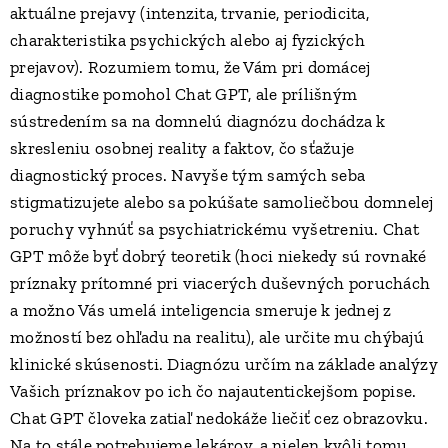
aktuálne prejavy (intenzita, trvanie, periodicita,
charakteristika psychických alebo aj fyzických
prejavov). Rozumiem tomu, že Vám pri domácej
diagnostike pomohol Chat GPT, ale prílišným
sústredením sa na domnelú diagnózu dochádza k
skresleniu osobnej reality a faktov, čo sťažuje
diagnostický proces. Navyše tým samých seba
stigmatizujete alebo sa pokúšate samoliečbou domnelej
poruchy vyhnúť sa psychiatrickému vyšetreniu. Chat
GPT môže byť dobrý teoretik (hoci niekedy sú rovnaké
príznaky prítomné pri viacerých duševných poruchách
a možno Vás umelá inteligencia smeruje k jednej z
možností bez ohľadu na realitu), ale určite mu chýbajú
klinické skúsenosti. Diagnózu určím na základe analýzy
Vašich príznakov po ich čo najautentickejšom popise.
Chat GPT človeka zatiaľ nedokáže liečiť cez obrazovku.
Na to stále potrebujeme lekárov, a nielen kvôli tomu,