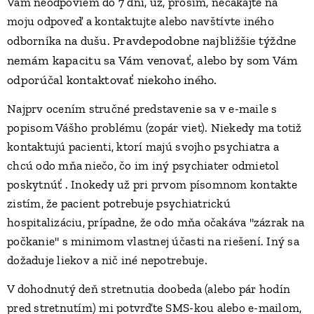
Vám neodpoviem do 7 dní, už, prosím, nečakajte na
moju odpoveď a
kontaktujte alebo navštívte iného
Pravdepodobne
najbližšie týždne
odborníka na dušu.
nemám kapacitu sa Vám venovať, alebo by som Vám
odporúčal kontaktovať niekoho iného.
Najprv ocením stručné predstavenie sa v e-maile s
popisom Vášho problému (zopár viet). Niekedy ma totiž
kontaktujú pacienti, ktorí majú svojho psychiatra a
chcú odo mňa niečo, čo im iný psychiater odmietol
poskytnúť . Inokedy už pri prvom písomnom kontakte
zistím, že pacient potrebuje psychiatrickú
hospitalizáciu, prípadne, že odo mňa očakáva "zázrak na
počkanie" s minimom vlastnej účasti na riešení. Iný sa
dožaduje liekov a nič iné nepotrebuje.
V dohodnutý deň stretnutia doobeda (alebo pár hodín
pred stretnutím) mi potvrďte SMS-kou alebo e-mailom,