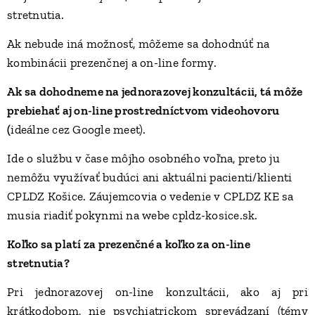
stretnutia.
Ak nebude iná možnosť, môžeme sa dohodnúť na
kombinácii prezenčnej a on-line formy.
Ak sa dohodneme na jednorazovej konzultácii, tá môže
prebiehať aj on-line prostredníctvom videohovoru
(
ideálne cez Google meet).
Ide o službu v čase môjho osobného voľna, preto ju
nemôžu využívať budúci ani aktuálni pacienti/klienti
CPLDZ Košice. Záujemcovia o vedenie v CPLDZ KE sa
musia riadiť pokynmi na webe cpldz-kosice.sk.
Koľko sa platí za prezenčné a koľko za on-line
stretnutia?
Pri jednorazovej on-line konzultácii, ako aj pri
krátkodobom, nie psychiatrickom sprevádzaní (témy