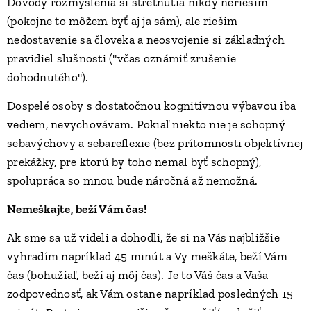
Dôvody rozmyslenia si stretnutia nikdy neriešim
(pokojne to môžem byť aj ja sám), ale riešim
nedostavenie sa človeka a neosvojenie si základných
pravidiel slušnosti ("včas oznámiť zrušenie
dohodnutého").
Dospelé osoby s dostatočnou kognitívnou výbavou iba
vediem, nevychovávam. Pokiaľ niekto nie je schopný
sebavýchovy a sebareflexie (bez prítomnosti objektívnej
prekážky, pre ktorú by toho nemal byť schopný),
spolupráca so mnou bude náročná až nemožná.
Nemeškajte, beží Vám čas!
Ak sme sa už videli a dohodli, že si na Vás najbližšie
vyhradím napríklad 45 minút a Vy meškáte, beží Vám
čas (bohužiaľ, beží aj môj čas). Je to Váš čas a Vaša
zodpovednosť, ak Vám ostane napríklad posledných 15