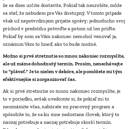
že sa dnes určite dostavíte. Pokiaľ tak neurobíte, môže
sa stať, že nebudem pre Vás dostupný. V tomto prípade
však už nepotvrdzujem prijatie správy; jednoducho svoj
príchod v predstihu potvrďte a potom už len príďte.
Pokiaľ by som sa Vám nakoniec nemohol venovať ja,
oznámim Vám to hneď, ako to bude možné.
Možno si prvé stretnutie so mnou nakoniec rozmyslíte,
ale už máme dohodnutý termín. Prosím, nenechávajte
to "plávať." Je to nielen v dekóre, ale pomôžete mi tým
efektívnejšie si zorganizovať čas.
Ak si prvé stretnutie so mnou nakoniec rozmyslíte, je
to v poriadku, avšak uvedomte si, že pokiaľ mi to
neoznámite včas, nabúrate mi pracovný program a
spôsobíte to, že sa ku mne nedostane človek, ktorý to
naozaj potrebuje a naozaj potrebuje skorší termín.