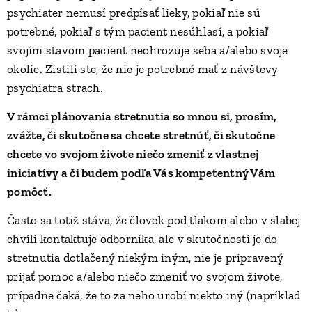
psychiater nemusí predpísať lieky, pokiaľ nie sú
potrebné, pokiaľ s tým pacient nesúhlasí, a pokiaľ
svojím stavom pacient neohrozuje seba a/alebo svoje
okolie.
Zistili ste, že nie je potrebné mať z návštevy
psychiatra strach.
V rámci plánovania stretnutia so mnou si, prosím,
zvážte, či skutočne sa chcete stretnúť, či skutočne
chcete vo svojom živote niečo zmeniť z vlastnej
iniciatívy a či budem podľa Vás kompetentný Vám
pomôcť.
Často sa totiž stáva, že človek pod tlakom alebo v slabej
chvíli kontaktuje odborníka, ale v skutočnosti je do
stretnutia dotlačený niekým iným, nie je pripravený
prijať pomoc a/alebo niečo zmeniť vo svojom živote,
prípadne čaká, že to za neho urobí niekto iný (napríklad