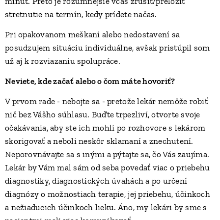
minút. Preto je rozumnejšie včas zrušiť/preložiť
stretnutie na termín, kedy prídete načas.
Pri opakovanom meškaní alebo nedostavení sa
posudzujem situáciu individuálne, avšak pristúpil som
už aj k rozviazaniu spolupráce.
Neviete, kde začať alebo o čom máte hovoriť?
V prvom rade - nebojte sa - pretože lekár nemôže robiť
nič bez Vášho súhlasu. Buďte trpezliví, otvorte svoje
očakávania, aby ste ich mohli po rozhovore s lekárom
skorigovať a neboli neskôr sklamaní a znechutení.
Neporovnávajte sa s inými a pýtajte sa, čo Vás zaujíma.
Lekár by Vám mal sám od seba povedať viac o priebehu
diagnostiky, diagnostických úvahách a po určení
diagnózy o možnostiach terapie, jej priebehu, účinkoch
a nežiaducich účinkoch lieku. Áno, my lekári by sme s