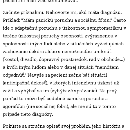
pacientmi mali viac komunikovať.
Začnite príznakmi. Nehovorte mi, akú máte diagnózu.
Príklad: "Mám panickú poruchu a sociálnu fóbiu." Často
ide o adaptačnú poruchu s úzkostnou symptomatikou v
teréne úzkostnej poruchy osobnosti, zvýraznenou v
spoločnosti iných ľudí alebo v situáciách vyžadujúcich
zachovanie dekóra alebo s nemožnosťou uniknúť
(kostol, divadlo, dopravný prostriedok, rad v obchode...)
a kvôli iným ľuďom alebo v danej situácii "nemôžem
odpadnúť." Navyše sa pacient začne báť situácií
(anticipačná úzkosť), v ktorých intenzívnu úzkosť už
zažil a vyhýbať sa im (vyhýbavé správanie). Na prvý
pohľad to môže byť podobné panickej poruche a
agorafóbii (nie sociálnej fóbii), ale nie sú to v tomto
prípade tieto diagnózy.
Pokúste sa stručne opísať svoj problém, jeho históriu a