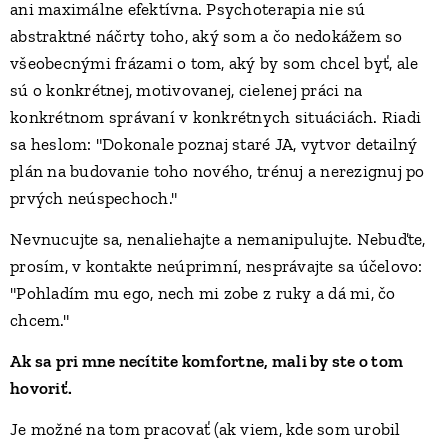
ani maximálne efektívna. Psychoterapia nie sú
abstraktné náčrty toho, aký som a čo nedokážem so
všeobecnými frázami o tom, aký by som chcel byť, ale
sú o konkrétnej, motivovanej, cielenej práci na
konkrétnom správaní v konkrétnych situáciách. Riadi
sa heslom: "Dokonale poznaj staré JA, vytvor detailný
plán na budovanie toho nového, trénuj a nerezignuj po
prvých neúspechoch."
Nevnucujte sa, nenaliehajte a nemanipulujte. Nebuďte,
prosím, v kontakte neúprimní, nesprávajte sa účelovo:
"Pohladím mu ego, nech mi zobe z ruky a dá mi, čo
chcem."
Ak sa pri mne necítite komfortne, mali by ste o tom
hovoriť.
Je možné na tom pracovať (ak viem, kde som urobil