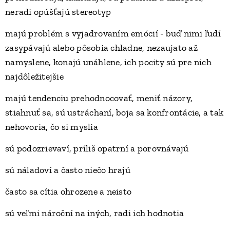
neradi opúšťajú stereotyp
majú problém s vyjadrovaním emócií - buď nimi ľudí
zasypávajú alebo pôsobia chladne, nezaujato až
namyslene, konajú unáhlene, ich pocity sú pre nich
najdôležitejšie
majú tendenciu prehodnocovať, meniť názory,
stiahnuť sa, sú ustráchaní, boja sa konfrontácie, a tak
nehovoria, čo si myslia
sú podozrievaví, príliš opatrní a porovnávajú
sú náladoví a často niečo hrajú
často sa cítia ohrozene a neisto
sú veľmi nároční na iných, radi ich hodnotia