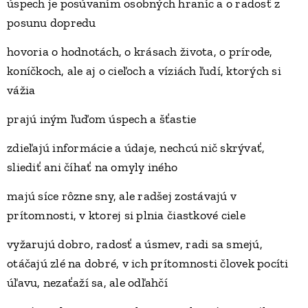
úspech je posúvaním osobných hraníc a o radosť z
posunu dopredu
hovoria o hodnotách, o krásach života, o prírode,
koníčkoch, ale aj o cieľoch a víziách ľudí, ktorých si
vážia
prajú iným ľuďom úspech a šťastie
zdieľajú informácie a údaje, nechcú nič skrývať,
sliediť ani číhať na omyly iného
majú síce rôzne sny, ale radšej zostávajú v
prítomnosti, v ktorej si plnia čiastkové ciele
vyžarujú dobro, radosť a úsmev, radi sa smejú,
otáčajú zlé na dobré, v ich prítomnosti človek pocíti
úľavu, nezaťaží sa, ale odľahčí