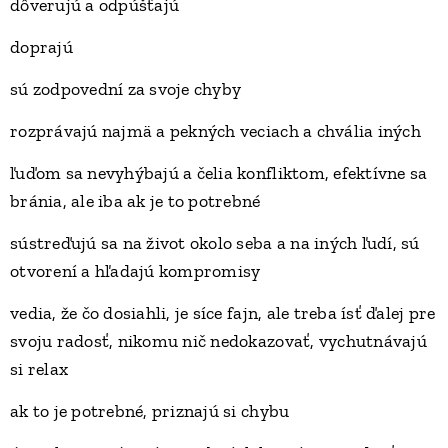
dôverujú a odpúšťajú
doprajú
sú zodpovední za svoje chyby
rozprávajú najmä a pekných veciach a chvália iných
ľuďom sa nevyhýbajú a čelia konfliktom, efektívne sa
bránia, ale iba ak je to potrebné
sústreďujú sa na život okolo seba a na iných ľudí, sú
otvorení a hľadajú kompromisy
vedia, že čo dosiahli, je síce fajn, ale treba ísť ďalej pre
svoju radosť, nikomu nič nedokazovať, vychutnávajú
si relax
ak to je potrebné, priznajú si chybu