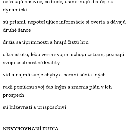
nečakajú pasívne, čo bude, usmerňujú dialóg, sú
dynamickí
sú priami, nepotešujúce informácie si overia a dávajú
druhé šance
držia sa úprimnosti a hrajú čistú hru
cítia istotu, lebo veria svojim schopnostiam, poznajú
svoju osobnostné kvality
vidia najmä svoje chyby a neradi súdia iných
radi ponúknu svoj čas iným a zmenia plán v ich
prospech
sú húževnatí a prispôsobiví
NEVYROVNANÍ ĽUDIA