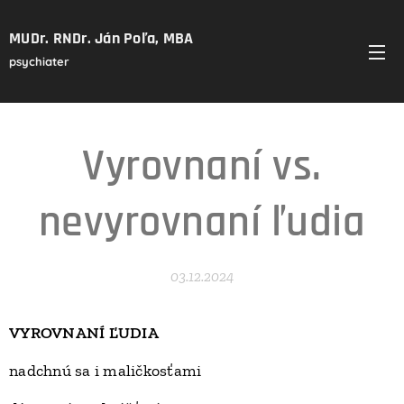
MUDr. RNDr. Ján Poľa, MBA
psychiater
Vyrovnaní vs.
nevyrovnaní ľudia
03.12.2024
VYROVNANÍ ĽUDIA
nadchnú sa i maličkosťami