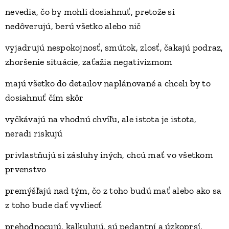
nevedia, čo by mohli dosiahnuť, pretože si
nedôverujú, berú všetko alebo nič
vyjadrujú nespokojnosť, smútok, zlosť, čakajú podraz,
zhoršenie situácie, zaťažia negativizmom
majú všetko do detailov naplánované a chceli by to
dosiahnuť čím skôr
vyčkávajú na vhodnú chvíľu, ale istota je istota,
neradi riskujú
privlastňujú si zásluhy iných, chcú mať vo všetkom
prvenstvo
premýšľajú nad tým, čo z toho budú mať alebo ako sa
z toho bude dať vyvliecť
prehodnocujú, kalkulujú, sú pedantní a úzkoprsí,